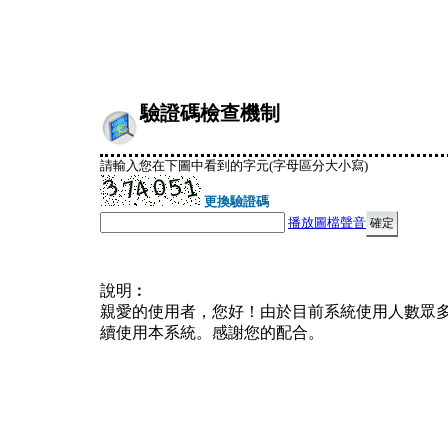
驗證碼檢查機制
請輸入您在下圖中看到的字元(字母區分大小寫)
更換驗證碼
播放圖檔聲音
說明︰
親愛的使用者，您好！由於目前系統使用人數眾
續使用本系統。感謝您的配合。