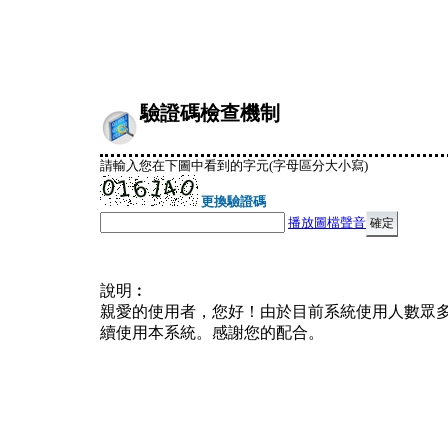
驗證碼檢查機制
請輸入您在下圖中看到的字元(字母區分大小寫)
更換驗證碼
播放圖檔聲音
說明︰
親愛的使用者，您好！由於目前系統使用人數眾
續使用本系統。感謝您的配合。