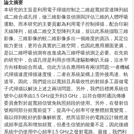
論文摘要
本研究的主旨是利用電子掃描控制之二維超寬頻雷達陣列組
成二維合成孔徑，做三維影像並偵測與評估三維的人體呼吸
運動。而本研究的主要貢獻為利用電子控制掃描，配合印刷
天線陣列，組成二維交叉型陣列天線，並以此系統擷取三維
影像。三維影像的較二維影像多出一個維度的資訊，其定位
能力更佳，更符合真實的三維空間，也因此應用層面更廣，
是以二維呼吸偵測有改進成為三維呼吸偵測之必要。在先前
的研究中，合成孔徑是利用步徑馬達驅動喇叭天線，沿水平
方向移動組合而成。但此方法在應用時有兩項問題:一者機械
式掃描速度掃描速度慢，二者在系統架構上需外接馬達、軌
道等。因此，我們提出以寬頻且具吸收性的射頻多工器做電
子式掃描以解決上述之兩項問題。另外，我們目標將系統信
號中心頻率由1.5 GHz提升到3 GHz，以符合聯邦通訊傳播
委員會對於超寬頻信號免執照頻段的使用。另外，在發射信
號相同部分頻寬前提下，提高中心頻率可使整體頻寬變寬，
藉以得到較好的影像解析度。然而這部分的電路設計雖然達
成頻率提高和增加頻寬，但產生信號的能量不足，因此後續
系統中仍使用中心頻率1.5 GHz之發射電路。最後，我們利