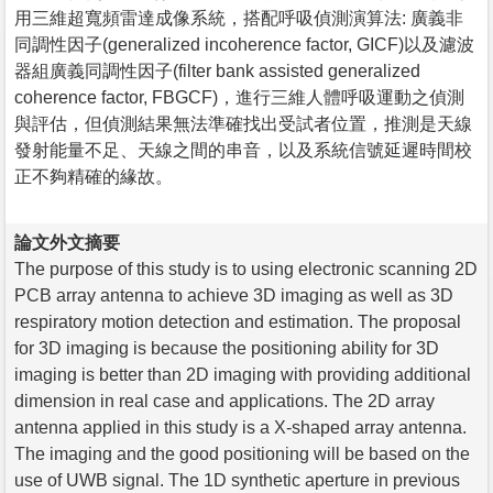
用三維超寬頻雷達成像系統，搭配呼吸偵測演算法: 廣義非
同調性因子(generalized incoherence factor, GICF)以及濾波
器組廣義同調性因子(filter bank assisted generalized
coherence factor, FBGCF)，進行三維人體呼吸運動之偵測
與評估，但偵測結果無法準確找出受試者位置，推測是天線
發射能量不足、天線之間的串音，以及系統信號延遲時間校
正不夠精確的緣故。
論文外文摘要
The purpose of this study is to using electronic scanning 2D
PCB array antenna to achieve 3D imaging as well as 3D
respiratory motion detection and estimation. The proposal
for 3D imaging is because the positioning ability for 3D
imaging is better than 2D imaging with providing additional
dimension in real case and applications. The 2D array
antenna applied in this study is a X-shaped array antenna.
The imaging and the good positioning will be based on the
use of UWB signal. The 1D synthetic aperture in previous