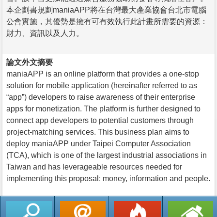
本企劃書規劃maniaAPP將在台灣最大產業協會台北市電腦
公會實施，其優勢是擁有可有效執行此計畫所需要的資源：
財力、資訊以及人力。
論文外文摘要
maniaAPP is an online platform that provides a one-stop
solution for mobile application (hereinafter referred to as
“app”) developers to raise awareness of their enterprise
apps for monetization. The platform is further designed to
connect app developers to potential customers through
project-matching services. This business plan aims to
deploy maniaAPP under Taipei Computer Association
(TCA), which is one of the largest industrial associations in
Taiwan and has leverageable resources needed for
implementing this proposal: money, information and people.
返回列表