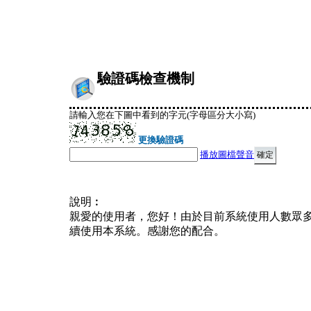
驗證碼檢查機制
請輸入您在下圖中看到的字元(字母區分大小寫)
更換驗證碼
播放圖檔聲音
說明︰
親愛的使用者，您好！由於目前系統使用人數眾
續使用本系統。感謝您的配合。