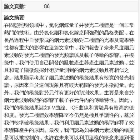
論文頁數:
86
論文摘要
在固態照明領域中，氮化銦鎵量子井發光二極體是一個非常
熱門的技術。由於氮化銦和氮化鎵之間強烈的晶格失配，在
長晶過程中自發形成的銦元素波動對二極體的光學及電學特
性都有重大的影響在這篇文章中，我們報告了奈米尺度銦元
素波動對發光二極體的發光頻譜以及載子傳輸的影響。在模
擬中，我們使用自己開發的亂數產生器產生銦元素波動，並
且和電子顯微鏡探針術所量測到的銦元素波動具有相似之
處。結果顯示考慮了銦元素波動的模擬結果有較寬的發光頻
譜，原因來自於這個現象具有較大範圍的發光本徵能量。此
外，我們的模擬對於元件有更好的預測效果。主要是來自於
銦元素波動強烈的影響了載子在元件內的傳輸特性。因此，
我們的模擬結果諸如I-V曲線、IQE曲線和實驗具有較高的穩
和度。發光二極體效率驟降至今仍然是極具爭議性的，基於
我們較準確模擬結果，我們利用銦元素波動的模型解釋了效
率驟降產生的原因。最後，我們認為如果銦元素波動的幅度
是可以被控制的，也許在未來可以利用這樣的概念來達到優