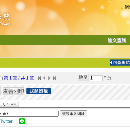
網
:::
功
能
切
換
導
覽
/1
頁
第 1 筆 / 共 1 筆
列
QR Code
複製永久網址
Twitter