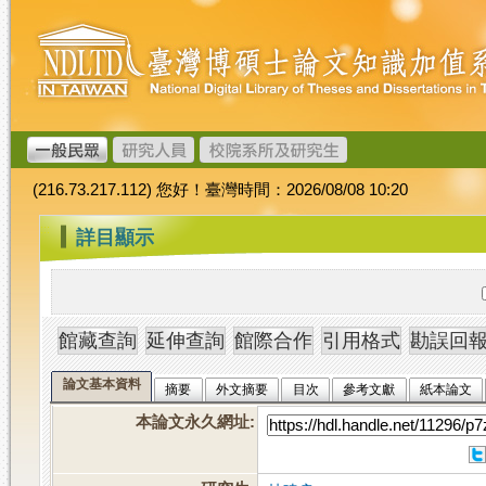
跳
臺
到
灣
主
博
要
碩
內
士
容
論
文
(216.73.217.112) 您好！臺灣時間：2026/08/08 10:20
加
值
:::
詳目顯示
系
統
論文基本資料
摘要
外文摘要
目次
參考文獻
紙本論文
本論文永久網址
: