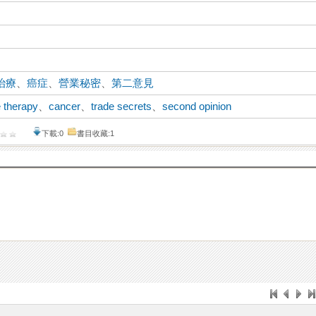
治療
、
癌症
、
營業秘密
、
第二意見
 therapy
、
cancer
、
trade secrets
、
second opinion
下載:0
書目收藏:1