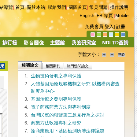
站導覽
|
首頁
|
關於本站
|
聯絡我們
|
國圖首頁
|
常見問題
|
操作說明
English
|
FB 專頁
|
Mobile
免費會員
登入
|
註冊
字體大小：
相關論文
相關期刊
熱門點閱論文
1.
生物技術發明之專利保護
2.
人體基因治療規範機制之研究-以機構內審查
制度為中心-
3.
基因治療之發明專利保護
4.
電子商務商業方法與專利制度
5.
台灣民眾的就醫第二意見行為之探討
6.
商業方法軟體專利之研究
7.
論商業應用下基因檢測所涉法律議題