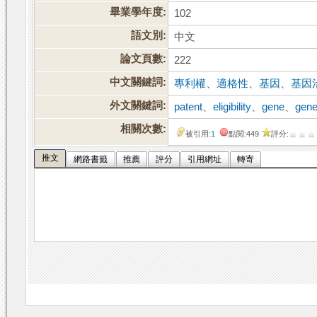
畢業學年度:
102
語文別:
中文
論文頁數:
222
中文關鍵詞:
專利權
、
適格性
、
基因
、
基因
外文關鍵詞:
patent
、
eligibility
、
gene
、
gene
相關次數:
被引用:
1
點閱:449
評分:
推文
網路書籤
推薦
評分
引用網址
轉寄