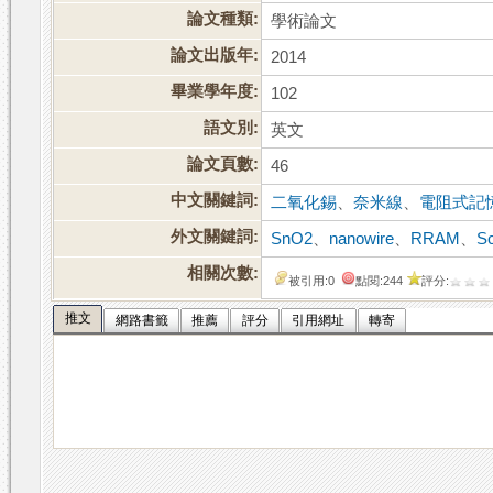
論文種類:
學術論文
論文出版年:
2014
畢業學年度:
102
語文別:
英文
論文頁數:
46
中文關鍵詞:
二氧化錫
、
奈米線
、
電阻式記
外文關鍵詞:
SnO2
、
nanowire
、
RRAM
、
Sc
相關次數:
被引用:0
點閱:244
評分:
推文
網路書籤
推薦
評分
引用網址
轉寄