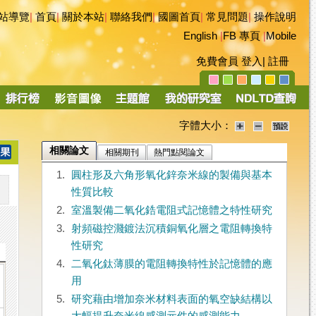
站導覽
|
首頁
|
關於本站
|
聯絡我們
|
國圖首頁
|
常見問題
|
操作說明
English
|
FB 專頁
|
Mobile
免費會員
登入
|
註冊
字體大小：
相關論文
相關期刊
熱門點閱論文
1.
圓柱形及六角形氧化鋅奈米線的製備與基本
性質比較
2.
室溫製備二氧化鋯電阻式記憶體之特性研究
3.
射頻磁控濺鍍法沉積銅氧化層之電阻轉換特
性研究
4.
二氧化鈦薄膜的電阻轉換特性於記憶體的應
用
5.
研究藉由增加奈米材料表面的氧空缺結構以