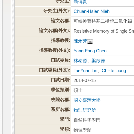
研究生:
聶傳賢
研究生(外文):
Chuan-Hsien Nieh
論文名稱:
可轉換蕭特基二極體二氧化錫
論文名稱(外文):
Resistive Memory of Single S
指導教授:
陳永芳
指導教授(外文):
Yang-Fang Chen
口試委員:
林泰源
、
梁啟德
口試委員(外文):
Tai-Yuan Lin
、
Chi-Te Liang
口試日期:
2014-07-15
學位類別:
碩士
校院名稱:
國立臺灣大學
系所名稱:
物理研究所
學門:
自然科學學門
學類:
物理學類