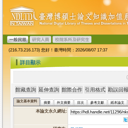
跳
臺
到
灣
主
博
要
碩
內
士
容
論
文
(216.73.216.173) 您好！臺灣時間：2026/08/07 17:37
加
值
:::
詳目顯示
系
統
論文基本資料
摘要
外文摘要
目次
參考文獻
紙本論文
本論文永久網址
: