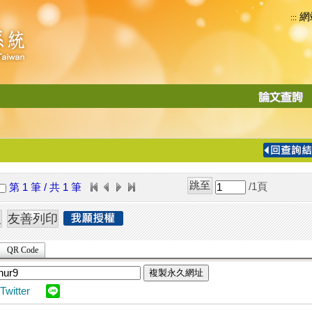
網
:::
功
能
切
換
導
覽
/1
頁
第 1 筆 / 共 1 筆
列
QR Code
複製永久網址
Twitter