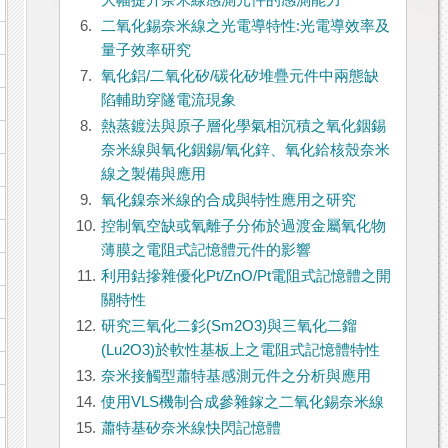
大幅提升奈米線感測元件的感測能力
6.
二氧化錫奈米線之光電導特性:光電導效率及
量子效率研究
7.
氧化鋁/二氧化矽/碳化矽堆疊元件中兩態缺
陷輔助穿隧電流現象
8.
熱蒸鍍法與原子層化學氣相沉積之氧化銦錫
奈米線與氧化銦錫/氧化鋅、氧化鉿核殼奈米
線之製備與應用
9.
氧化鎳奈米線的合成與特性應用之研究
10.
控制氧空缺或氧離子分佈於過渡金屬氧化物
薄膜之電阻式記憶體元件的影響
11.
利用鈷摻雜優化Pt/ZnO/Pt電阻式記憶體之開
關特性
12.
研究三氧化二釤(Sm2O3)與三氧化二鎦
(Lu2O3)於軟性基板上之電阻式記憶體特性
13.
奈米接觸型蕭特基感測元件之分析與應用
14.
使用VLS機制合成參雜鎵之二氧化錫奈米線
15.
蕭特基矽奈米線快閃記憶體