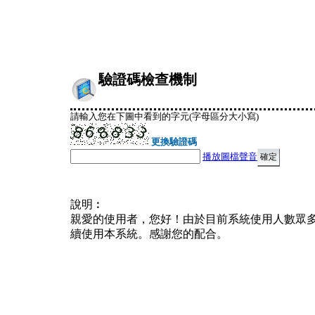
驗證碼檢查機制
請輸入您在下圖中看到的字元(字母區分大小寫)
更換驗證碼
播放圖檔聲音
說明︰
親愛的使用者，您好！由於目前系統使用人數眾
續使用本系統。感謝您的配合。