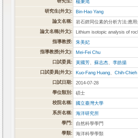
研究生:
楊秉澔
研究生(外文):
Bin-Hao Yang
論文名稱:
岩石鋰同位素的分析方法:應
論文名稱(外文):
Lithium isotopic analysis of ro
指導教授:
朱美妃
指導教授(外文):
Mei-Fei Chu
口試委員:
黃國芳
、
蘇志杰
、
李皓揚
口試委員(外文):
Kuo-Fang Huang
、
Chih-Chieh
口試日期:
2014-07-28
學位類別:
碩士
校院名稱:
國立臺灣大學
系所名稱:
海洋研究所
學門:
自然科學學門
學類:
海洋科學學類