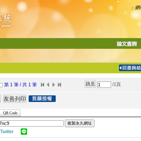
網
:::
功
能
切
換
導
覽
/1
頁
第 1 筆 / 共 1 筆
列
QR Code
複製永久網址
Twitter