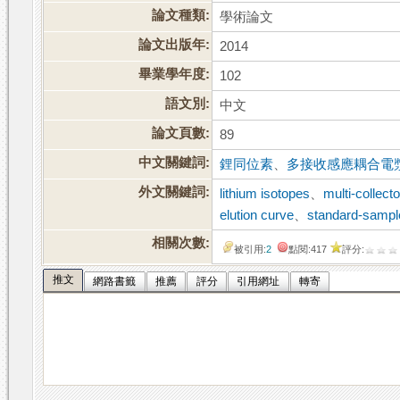
論文種類:
學術論文
論文出版年:
2014
畢業學年度:
102
語文別:
中文
論文頁數:
89
中文關鍵詞:
鋰同位素
、
多接收感應耦合電
外文關鍵詞:
lithium isotopes
、
multi-collec
elution curve
、
standard-sampl
相關次數:
被引用:
2
點閱:417
評分:
推文
網路書籤
推薦
評分
引用網址
轉寄