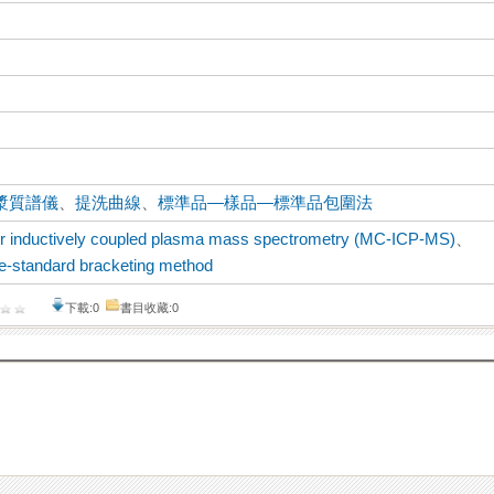
漿質譜儀
、
提洗曲線
、
標準品—樣品—標準品包圍法
tor inductively coupled plasma mass spectrometry (MC-ICP-MS)
、
e-standard bracketing method
下載:0
書目收藏:0