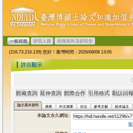
跳
臺
到
灣
主
博
要
碩
內
士
容
論
文
(216.73.216.139) 您好！臺灣時間：2026/08/08 13:05
加
值
:::
詳目顯示
系
統
論文基本資料
摘要
外文摘要
目次
參考文獻
紙本論文
本論文永久網址
: