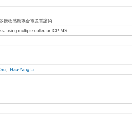
用多接收感應耦合電漿質譜術
cks: using multiple-collector ICP-MS
 Su
、
Hao-Yang Li