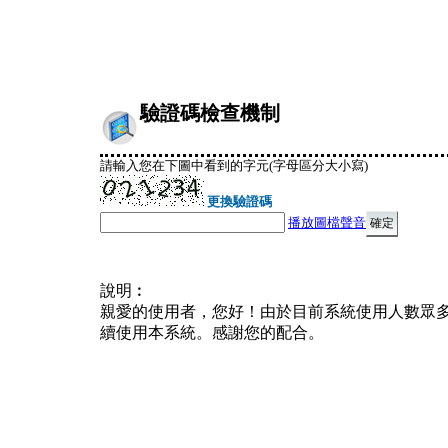
驗證碼檢查機制
請輸入您在下圖中看到的字元(字母區分大小寫)
更換驗證碼
播放圖檔聲音
說明︰
親愛的使用者，您好！由於目前系統使用人數眾
續使用本系統。感謝您的配合。