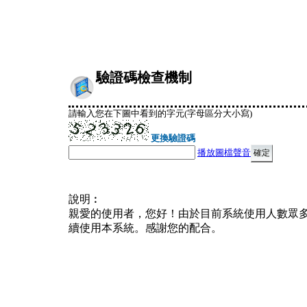
驗證碼檢查機制
請輸入您在下圖中看到的字元(字母區分大小寫)
更換驗證碼
播放圖檔聲音
說明︰
親愛的使用者，您好！由於目前系統使用人數眾
續使用本系統。感謝您的配合。