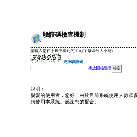
驗證碼檢查機制
請輸入您在下圖中看到的字元(字母區分大小寫)
更換驗證碼
播放圖檔聲音
說明︰
親愛的使用者，您好！由於目前系統使用人數眾
續使用本系統。感謝您的配合。