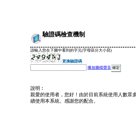
驗證碼檢查機制
請輸入您在下圖中看到的字元(字母區分大小寫)
更換驗證碼
播放圖檔聲音
說明︰
親愛的使用者，您好！由於目前系統使用人數眾
續使用本系統。感謝您的配合。