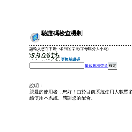
驗證碼檢查機制
請輸入您在下圖中看到的字元(字母區分大小寫)
更換驗證碼
播放圖檔聲音
說明︰
親愛的使用者，您好！由於目前系統使用人數眾
續使用本系統。感謝您的配合。