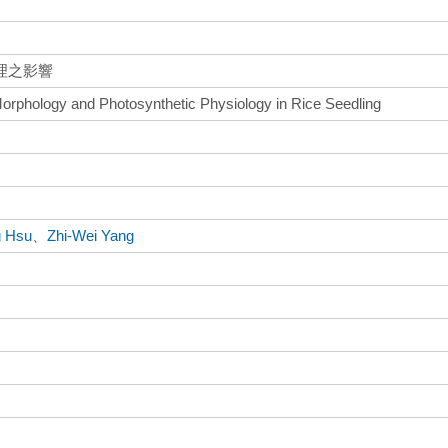
理之影響
 Morphology and Photosynthetic Physiology in Rice Seedling
g Hsu
、
Zhi-Wei Yang