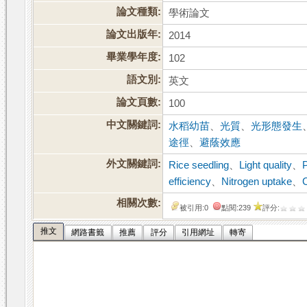
論文種類:
學術論文
論文出版年:
2014
畢業學年度:
102
語文別:
英文
論文頁數:
100
中文關鍵詞:
水稻幼苗
、
光質
、
光形態發生
途徑
、
避蔭效應
外文關鍵詞:
Rice seedling
、
Light quality
、
efficiency
、
Nitrogen uptake
、
相關次數:
被引用:0
點閱:239
評分:
推文
網路書籤
推薦
評分
引用網址
轉寄