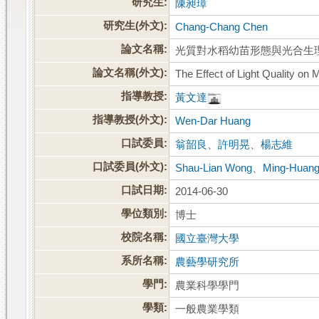
研究生:
陳昶璋
研究生(外文):
Chang-Chang Chen
論文名稱:
光質對水稻幼苗形態與光合生
論文名稱(外文):
The Effect of Light Quality on
指導教授:
黃文達
指導教授(外文):
Wen-Dar Huang
口試委員:
翁韶良
、
許明晃
、
楊志維
口試委員(外文):
Shau-Lian Wong
、
Ming-Huan
口試日期:
2014-06-30
學位類別:
博士
校院名稱:
國立臺灣大學
系所名稱:
農藝學研究所
學門:
農業科學學門
學類:
一般農業學類