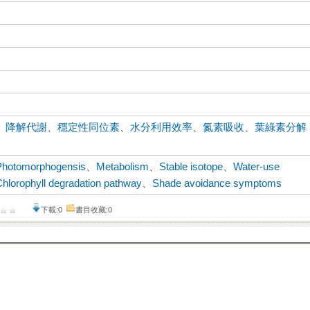
、
降解代謝
、
穩定性同位素
、
水分利用效率
、
氮素吸收
、
葉綠素分解
Photomorphogensis
、
Metabolism
、
Stable isotope
、
Water-use
Chlorophyll degradation pathway
、
Shade avoidance symptoms
下載:0
書目收藏:0