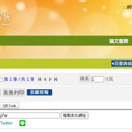
網
:::
功
能
切
換
導
覽
/1
頁
第 1 筆 / 共 1 筆
列
QR Code
複製永久網址
Twitter