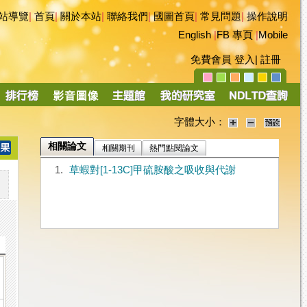
站導覽
|
首頁
|
關於本站
|
聯絡我們
|
國圖首頁
|
常見問題
|
操作說明
English
|
FB 專頁
|
Mobile
免費會員
登入
|
註冊
字體大小：
相關論文
相關期刊
熱門點閱論文
1.
草蝦對[1-13C]甲硫胺酸之吸收與代謝