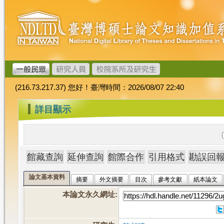
跳
臺
到
灣
主
博
要
碩
內
士
容
論
文
(216.73.217.37) 您好！臺灣時間：2026/08/07 22:40
加
值
:::
詳目顯示
系
統
論文基本資料
摘要
外文摘要
目次
參考文獻
紙本論文
本論文永久網址
: