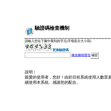
驗證碼檢查機制
請輸入您在下圖中看到的字元(字母區分大小寫)
更換驗證碼
播放圖檔聲音
說明︰
親愛的使用者，您好！由於目前系統使用人數眾
續使用本系統。感謝您的配合。