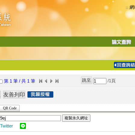
網
:::
功
能
切
換
導
覽
/1
頁
第 1 筆 / 共 1 筆
列
QR Code
複製永久網址
Twitter