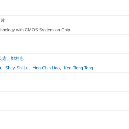
晶片
g Technology with CMOS System-on-Chip
英志
、
鄭桂忠
u
、
Shey-Shi Lu
、
Ying-Chih Liao
、
Kea-Tiong Tang