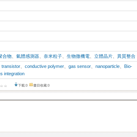
聚合物
、
氣體感測器
、
奈米粒子
、
生物微機電
、
立體晶片
、
異質整合
m transistor
、
conductive polymer
、
gas sensor
、
nanoparticle
、
Bio-
 integration
下載:0
書目收藏:0