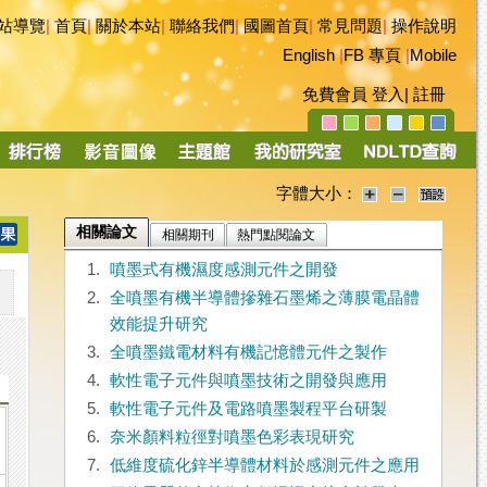
站導覽
|
首頁
|
關於本站
|
聯絡我們
|
國圖首頁
|
常見問題
|
操作說明
English
|
FB 專頁
|
Mobile
免費會員
登入
|
註冊
字體大小：
相關論文
相關期刊
熱門點閱論文
1.
噴墨式有機濕度感測元件之開發
2.
全噴墨有機半導體摻雜石墨烯之薄膜電晶體
效能提升研究
3.
全噴墨鐵電材料有機記憶體元件之製作
4.
軟性電子元件與噴墨技術之開發與應用
5.
軟性電子元件及電路噴墨製程平台研製
6.
奈米顏料粒徑對噴墨色彩表現研究
7.
低維度硫化鋅半導體材料於感測元件之應用