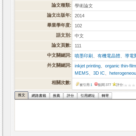
論文種類:
學術論文
論文出版年:
2014
畢業學年度:
102
語文別:
中文
論文頁數:
111
中文關鍵詞:
噴墨印刷
、
有機電晶體
、
導電
外文關鍵詞:
inkjet printing
、
organic thin-fil
MEMS
、
3D IC
、
heterogeneous
相關次數:
被引用:
1
點閱:377
評分:
推文
網路書籤
推薦
評分
引用網址
轉寄