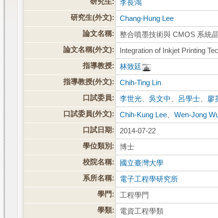
研究生:
李長鴻
研究生(外文):
Chang-Hung Lee
論文名稱:
整合噴墨技術與 CMOS 系統
論文名稱(外文):
Integration of Inkjet Printin
指導教授:
林致廷
指導教授(外文):
Chih-Ting Lin
口試委員:
李世光
、
吳文中
、
呂學士
、
廖
口試委員(外文):
Chih-Kung Lee
、
Wen-Jong W
口試日期:
2014-07-22
學位類別:
博士
校院名稱:
國立臺灣大學
系所名稱:
電子工程學研究所
學門:
工程學門
學類:
電資工程學類