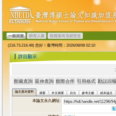
跳
臺
到
灣
主
博
要
碩
內
士
容
論
文
(216.73.216.48) 您好！臺灣時間：2026/08/08 02:10
加
值
:::
詳目顯示
系
統
論文基本資料
摘要
外文摘要
目次
參考文獻
紙本論文
本論文永久網址
: