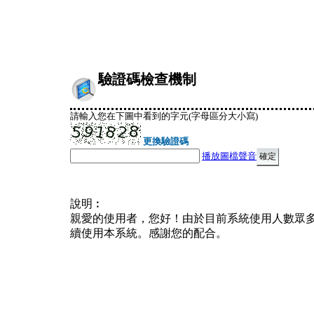
驗證碼檢查機制
請輸入您在下圖中看到的字元(字母區分大小寫)
更換驗證碼
播放圖檔聲音
說明︰
親愛的使用者，您好！由於目前系統使用人數眾
續使用本系統。感謝您的配合。