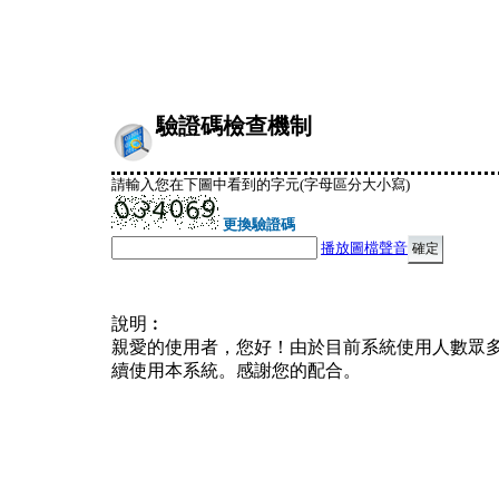
驗證碼檢查機制
請輸入您在下圖中看到的字元(字母區分大小寫)
更換驗證碼
播放圖檔聲音
說明︰
親愛的使用者，您好！由於目前系統使用人數眾
續使用本系統。感謝您的配合。