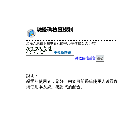
驗證碼檢查機制
請輸入您在下圖中看到的字元(字母區分大小寫)
更換驗證碼
播放圖檔聲音
說明︰
親愛的使用者，您好！由於目前系統使用人數眾
續使用本系統。感謝您的配合。