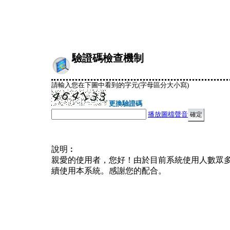
驗證碼檢查機制
請輸入您在下圖中看到的字元(字母區分大小寫)
更換驗證碼
播放圖檔聲音
說明︰
親愛的使用者，您好！由於目前系統使用人數眾
續使用本系統。感謝您的配合。