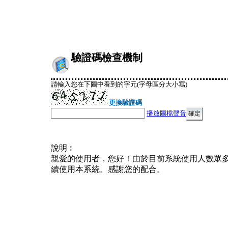
驗證碼檢查機制
請輸入您在下圖中看到的字元(字母區分大小寫)
更換驗證碼
播放圖檔聲音
說明︰
親愛的使用者，您好！由於目前系統使用人數眾
續使用本系統。感謝您的配合。