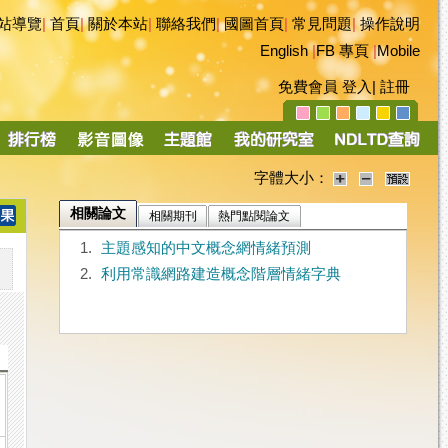
站導覽
|
首頁
|
關於本站
|
聯絡我們
|
國圖首頁
|
常見問題
|
操作說明
English
|
FB 專頁
|
Mobile
免費會員
登入
|
註冊
字體大小：
相關論文
相關期刊
熱門點閱論文
1.
主題感知的中文概念網情緒預測
2.
利用常識網路建造概念階層情緒字典