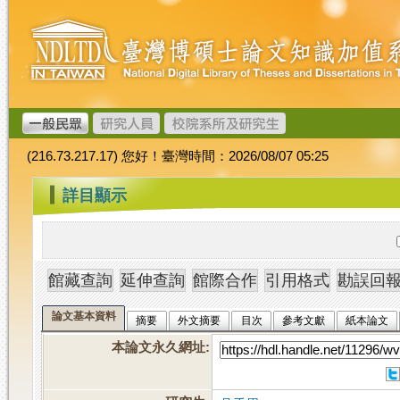
跳
臺
到
灣
主
博
要
碩
內
士
容
論
文
(216.73.217.17) 您好！臺灣時間：2026/08/07 05:25
加
值
:::
詳目顯示
系
統
論文基本資料
摘要
外文摘要
目次
參考文獻
紙本論文
本論文永久網址
: