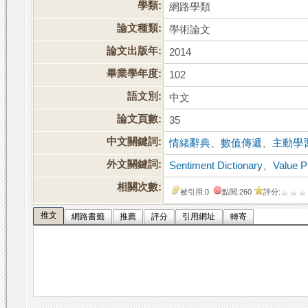
學類:
網路學類
論文種類:
學術論文
論文出版年:
2014
畢業學年度:
102
語文別:
中文
論文頁數:
35
中文關鍵詞:
情緒辭典
、
數值傳遞
、
主動學
外文關鍵詞:
Sentiment Dictionary
、
Value P
相關次數:
被引用:0
點閱:260
評分:
推文
網路書籤
推薦
評分
引用網址
轉寄