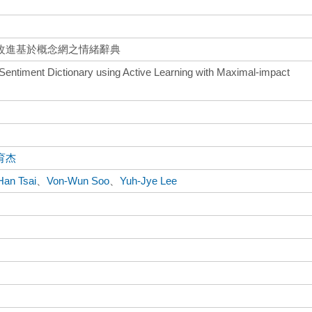
改進基於概念網之情緒辭典
ntiment Dictionary using Active Learning with Maximal-impact
育杰
Han Tsai
、
Von-Wun Soo
、
Yuh-Jye Lee