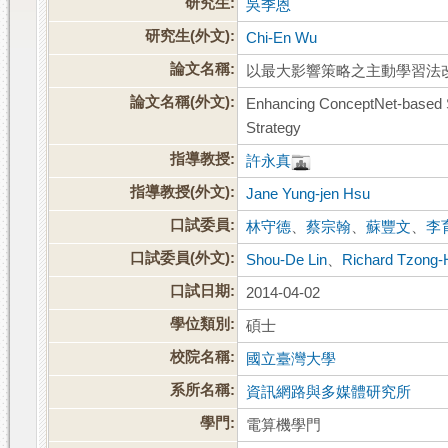
研究生:
吳季恩
研究生(外文):
Chi-En Wu
論文名稱:
以最大影響策略之主動學習法
論文名稱(外文):
Enhancing ConceptNet-based Se
Strategy
指導教授:
許永真
指導教授(外文):
Jane Yung-jen Hsu
口試委員:
林守德
、
蔡宗翰
、
蘇豐文
、
李
口試委員(外文):
Shou-De Lin
、
Richard Tzong-
口試日期:
2014-04-02
學位類別:
碩士
校院名稱:
國立臺灣大學
系所名稱:
資訊網路與多媒體研究所
學門:
電算機學門