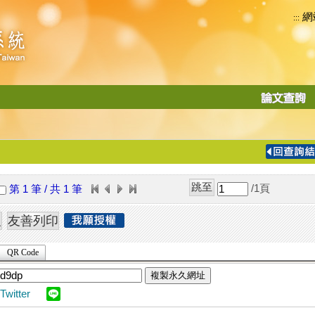
網
:::
功
能
切
換
導
覽
/1
頁
第 1 筆 / 共 1 筆
列
QR Code
複製永久網址
Twitter