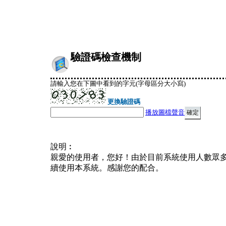
驗證碼檢查機制
請輸入您在下圖中看到的字元(字母區分大小寫)
更換驗證碼
播放圖檔聲音
說明︰
親愛的使用者，您好！由於目前系統使用人數眾
續使用本系統。感謝您的配合。