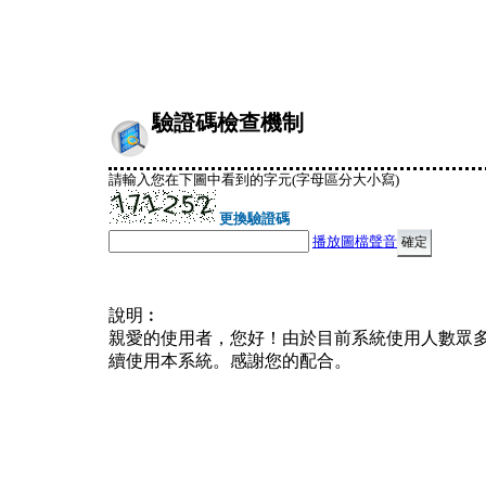
驗證碼檢查機制
請輸入您在下圖中看到的字元(字母區分大小寫)
更換驗證碼
播放圖檔聲音
說明︰
親愛的使用者，您好！由於目前系統使用人數眾
續使用本系統。感謝您的配合。