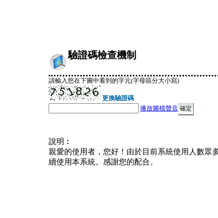
驗證碼檢查機制
請輸入您在下圖中看到的字元(字母區分大小寫)
更換驗證碼
播放圖檔聲音
說明︰
親愛的使用者，您好！由於目前系統使用人數眾
續使用本系統。感謝您的配合。