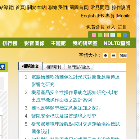
站導覽
|
首頁
|
關於本站
|
聯絡我們
|
國圖首頁
|
常見問題
|
操作說明
English
|
FB 專頁
|
Mobile
免費會員
登入
|
註冊
字體大小：
相關論文
相關期刊
熱門點閱論文
1.
電腦繪圖軟體圖像設計形式對圖像意義傳達
影響之研究
2.
機器產品安全性操作系統之認知研究--以射
出成型機操作面板之設計為例
3.
圖地反轉類型標誌意象認知之探討
4.
醫院安全標誌及設置環境之研究
5.
從形狀辨識理論觀點探討交通運輸場站標誌
圖像設計