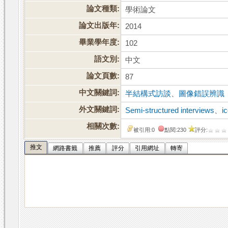
論文種類:
學術論文
論文出版年:
2014
畢業學年度:
102
語文別:
中文
論文頁數:
87
中文關鍵詞:
半結構式訪談
、
圖像錯誤辨識
外文關鍵詞:
Semi-structured interviews
、
i
相關次數:
被引用:0
點閱:230
評分:
推文
網路書籤
推薦
評分
引用網址
轉寄