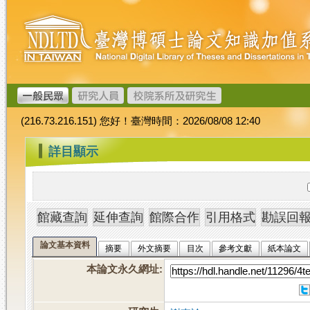
跳
臺
到
灣
主
博
要
碩
內
士
容
論
文
(216.73.216.151) 您好！臺灣時間：2026/08/08 12:40
加
值
:::
詳目顯示
系
統
論文基本資料
摘要
外文摘要
目次
參考文獻
紙本論文
本論文永久網址
: