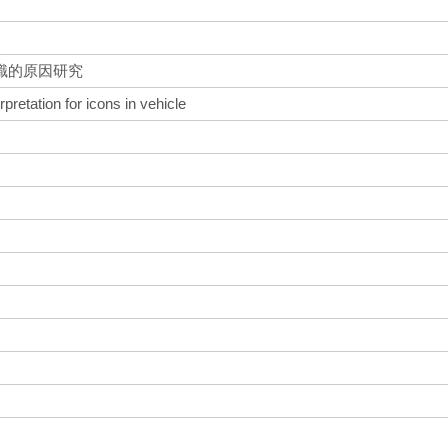
識的原因研究
pretation for icons in vehicle