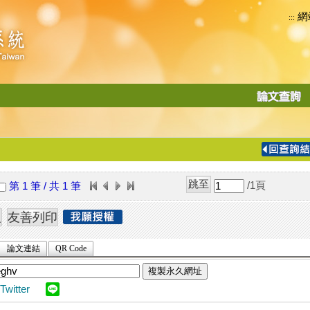
網
:::
功
能
切
換
導
覽
/1
頁
第 1 筆 / 共 1 筆
列
論文連結
QR Code
複製永久網址
Twitter