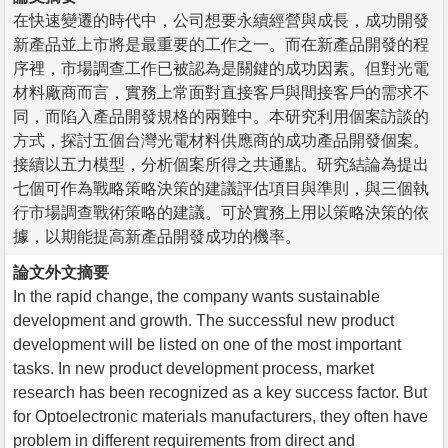
在快速變遷的時代中，公司想要永續經營與成長，成功開發
新產品並上市將是最重要的工作之一。而在新產品開發的程
序裡，市場調查工作已被認為是關鍵的成功因素。但對光電
材料廠商而言，實務上常面對直接客戶與間接客戶的需求不
同，而陷入產品開發規格的兩難中。本研究利用個案訪談的
方式，探討五個台灣光電材料供應商的成功產品開發個案。
接續以五力模型，分析個案所得之共通點。研究結論為提出
七個可作為戰略策略決策的建議評估項目與準則，與三個執
行市場調查戰術策略的建議。可於實務上用以策略決策的依
據，以期能提高新產品開發成功的機率。
論文外文摘要
In the rapid change, the company wants sustainable
development and growth. The successful new product
development will be listed on one of the most important
tasks. In new product development process, market
research has been recognized as a key success factor. But
for Optoelectronic materials manufacturers, they often have
problem in different requirements from direct and