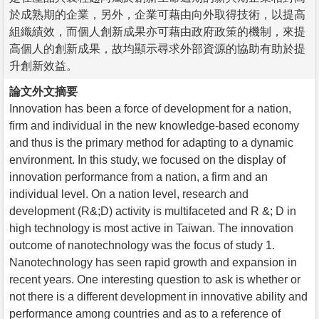
於成熟期的企業，另外，企業可藉由向外取得技術，以提高
組織績效，而個人創新成果亦可藉由政府政策的機制，來提
高個人的創新成果，故均顯示尋求外部資源的協助有助於提
升創新效益。
論文外文摘要
Innovation has been a force of development for a nation,
firm and individual in the new knowledge-based economy
and thus is the primary method for adapting to a dynamic
environment. In this study, we focused on the display of
innovation performance from a nation, a firm and an
individual level. On a nation level, research and
development (R&;D) activity is multifaceted and R &; D in
high technology is most active in Taiwan. The innovation
outcome of nanotechnology was the focus of study 1.
Nanotechnology has seen rapid growth and expansion in
recent years. One interesting question to ask is whether or
not there is a different development in innovative ability and
performance among countries and as to a reference of