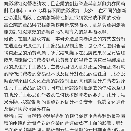
向影響組織營收績效，且企業的創新資產與創新能力亦同時
對毛利與Tobin’s Q具有不同的影響力。此外，在不同的創新
生命週期階段，企業創新特性對組織績效形成不同的改變，
當企業的產品與製程創新趨向於成熟階段，創新資產與創新
能力對組織績效的影響會比初期導入的新興階段弱。
最後，在個人層級方面，本研究透過問卷調查的方式去分析
在通過台灣原住民手工藝品認證制度後，是否將促進銷售者
購買產品的消費意願，研究結果顯示在品牌效果與品質管理
效果均能促使消費者願意花費更多的經費去購買已經經過認
證的原住民手工藝品，主要係因個人創新產品的確認將有助
於降低消費者的交易成本以及提升對產品的信任度，此亦反
應台灣原住民文化產業的認證制度的實施將提升消費者對原
住民手工藝品的認知，同時由於認證制度創造的價格效益也
有助於手工藝品創作者及任何技術關聯者的參與。此外，結
果亦顯示認證制度的實施對於提升社會安全，保護文化遺產
及促進國家發展亦有益。
整體而言，台灣積極發展專利的趨勢促使企業專利數長期累
積的組織創新資產對於企業的營運績效有正面的影響，特別
是在產品與製程趨向屬於創新生命週期的新興期企業相對高