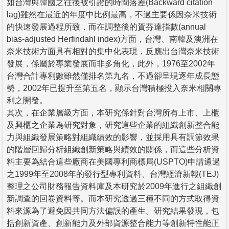
如台灣與韓國之往後被引證的時間落差(Backward citation
lag)雖然在最近的年度中比例最高，不過主要係因奈米技術
的快速發展過程所致，而在調整後的賀芬達指數(annual
bias-adjusted Herfindahl index)方面，台灣、南韓及澳洲在
奈米技術方面具有相對的集中化表現，反應出台灣奈米技術
發展，係屬於專業發展而非多角化，此外，1976至2002年
台灣合計專利數雖然僅排名第九名，不過卻呈現逐年成長態
勢，2002年已提升至第五名，顯示台灣積極投入奈米相關專
利之開發。
其次，在企業層級方面，本研究係針對台灣所有上市、上櫃
及興櫃之企業為研究對象，研究這些企業的組織創新整合能
力與組織發展策略對組織績效的影響，並採用具有調節效果
的階層回歸分析組織創新策略與績效的關係，而這些分析資
料主要為結合這些廠商在美國專利商標局(USPTO)申請通過
之1999年至2008年的發行型專利資料、台灣經濟新報(TEJ)
整理之公司財務報告資料庫及本研究於2009年進行之組織創
新調查的回卷資料等。而本研究透過三種不同的方式取得資
料來源為了避免因共同方法偏誤的產生。研究結果發現，包
括創新資產、創新能力及外部資源整合能力等創新特性能正