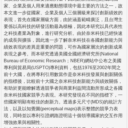
家、企業及個人用來適應動態環境中最主要的方法之一，故
本文進一步從國家、企業及個人三個層級來探討創新績效的
表現，首先在國家層級方面，由於涵蓋範疇廣泛，且台灣主
要係以高科技的研發活動最為積極，因此本研究以具代表性
之科技產業為對象，進行研究分析。由於奈米科技已經快速
的成長與擴張，因此進一步了解奈米科技在各國創新能力與
績效表現的差異是重要的問題，可作為國家層次的創新成果
表現之參考。而本研究透過美國全國經濟研究所(National
Bureau of Economic Research；NBER)網站中公布之美國
專利與貿易局(USPTO)專利資料，包括1976至2002年間之
前十大國，在將專利引用數當作是奈米科技發展與創新關係
的指標後，比較前十大國之奈米科技創新能力與績效關係，
有助於更能瞭解透過競爭者與商業利益間流動所形成之各國
奈米科技國家競爭力表現。本研究發現在不同的指標下，一
些國家明顯有較佳的創新力。透過多元尺寸(MDS)的統計方
法，以及以知覺圖(perceptual maps)表示整體的競爭力表
現，同時並以專利引證網路證明這十個領導國家的交互作用
增強效果與相關性。