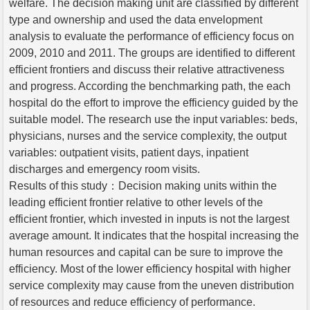
welfare. The decision making unit are classified by different
type and ownership and used the data envelopment
analysis to evaluate the performance of efficiency focus on
2009, 2010 and 2011. The groups are identified to different
efficient frontiers and discuss their relative attractiveness
and progress. According the benchmarking path, the each
hospital do the effort to improve the efficiency guided by the
suitable model. The research use the input variables: beds,
physicians, nurses and the service complexity, the output
variables: outpatient visits, patient days, inpatient
discharges and emergency room visits.
Results of this study：Decision making units within the
leading efficient frontier relative to other levels of the
efficient frontier, which invested in inputs is not the largest
average amount. It indicates that the hospital increasing the
human resources and capital can be sure to improve the
efficiency. Most of the lower efficiency hospital with higher
service complexity may cause from the uneven distribution
of resources and reduce efficiency of performance.