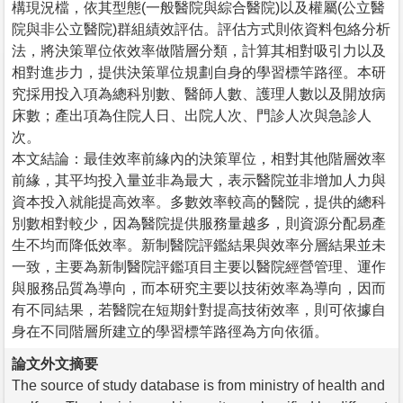
構現況檔，依其型態(一般醫院與綜合醫院)以及權屬(公立醫
院與非公立醫院)群組績效評估。評估方式則依資料包絡分析
法，將決策單位依效率做階層分類，計算其相對吸引力以及
相對進步力，提供決策單位規劃自身的學習標竿路徑。本研
究採用投入項為總科別數、醫師人數、護理人數以及開放病
床數；產出項為住院人日、出院人次、門診人次與急診人
次。
本文結論：最佳效率前緣內的決策單位，相對其他階層效率
前緣，其平均投入量並非為最大，表示醫院並非增加人力與
資本投入就能提高效率。多數效率較高的醫院，提供的總科
別數相對較少，因為醫院提供服務量越多，則資源分配易產
生不均而降低效率。新制醫院評鑑結果與效率分層結果並未
一致，主要為新制醫院評鑑項目主要以醫院經營管理、運作
與服務品質為導向，而本研究主要以技術效率為導向，因而
有不同結果，若醫院在短期針對提高技術效率，則可依據自
身在不同階層所建立的學習標竿路徑為方向依循。
論文外文摘要
The source of study database is from ministry of health and