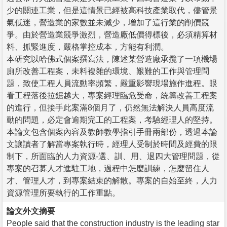
少的關連工業，但是這情景已經被高科技產業取代，儘管景
氣低迷，營造業的家數並未減少，增加了這行業的削價競
爭。由於營造業競爭激烈，營造廠低價得標後，必須精算材
料、抓緊進度，嚴格掌控成本，方能有利潤。
本研究以哈佛式個案撰寫法，陳述某營造廠承攬了一項機場
廁所改善工程案，未料複雜的環境、艱難的工作與管理問
題，致使工程人員流動率頻繁，嚴重影響現場施作進程。眼
看工程落後拉鋸越大，專案經理臨危受命，統籌改善工程案
的進行，但接手此案滿8個月了，仍然無法解決人員高度流
動的問題，必定會逾期完工的工程案，考驗經理人的堅持。
本論文包含個案內容及教師教學指引手冊兩部份，透過本論
文讓讀者了解當專案執行時，經理人受制於時間及經費的限
制下，所面臨的人力資源-選、訓、用、退四大管理問題，從
專案的召募人才進駐工地，過程中怎麼訓練，怎麼留住人
才、管理人才，到專案結束的解散。專案的自始至終，人力
資源管理所要執行的工作重點。
論文外文摘要
People said that the construction industry is the leading star