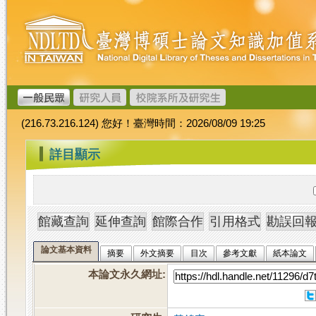
跳
臺
到
灣
主
博
要
碩
內
士
容
論
文
(216.73.216.124) 您好！臺灣時間：2026/08/09 19:25
加
值
:::
詳目顯示
系
統
論文基本資料
摘要
外文摘要
目次
參考文獻
紙本論文
本論文永久網址
: