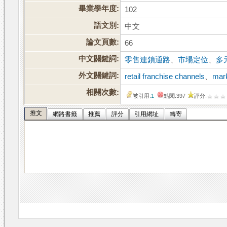
畢業學年度:
102
語文別:
中文
論文頁數:
66
中文關鍵詞:
零售連鎖通路
、
市場定位
、
多
外文關鍵詞:
retail franchise channels
、
mark
相關次數:
被引用:
1
點閱:397
評分:
推文
網路書籤
推薦
評分
引用網址
轉寄