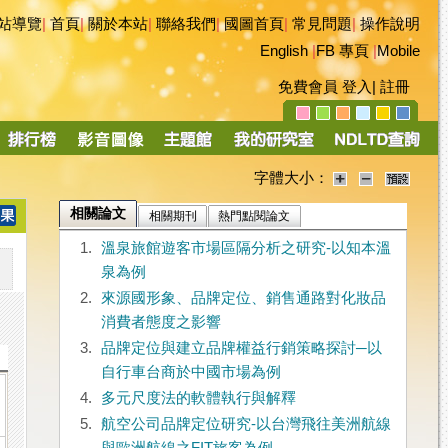
站導覽
|
首頁
|
關於本站
|
聯絡我們
|
國圖首頁
|
常見問題
|
操作說明
English
|
FB 專頁
|
Mobile
免費會員
登入
|
註冊
字體大小：
相關論文
相關期刊
熱門點閱論文
1.
溫泉旅館遊客市場區隔分析之研究-以知本溫
泉為例
2.
來源國形象、品牌定位、銷售通路對化妝品
消費者態度之影響
3.
品牌定位與建立品牌權益行銷策略探討─以
自行車台商於中國市場為例
4.
多元尺度法的軟體執行與解釋
5.
航空公司品牌定位研究-以台灣飛往美洲航線