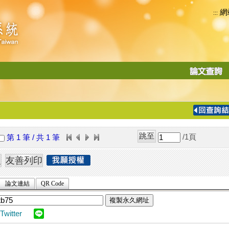
網
:::
功
能
切
換
導
覽
/1
頁
第 1 筆 / 共 1 筆
列
論文連結
QR Code
複製永久網址
Twitter