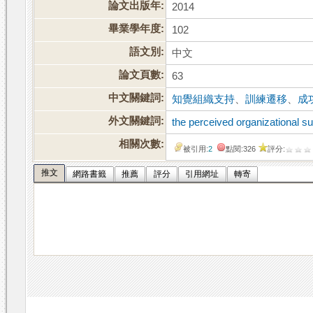
論文出版年:
2014
畢業學年度:
102
語文別:
中文
論文頁數:
63
中文關鍵詞:
知覺組織支持
、
訓練遷移
、
成
外文關鍵詞:
the perceived organizational s
相關次數:
被引用:
2
點閱:326
評分:
推文
網路書籤
推薦
評分
引用網址
轉寄