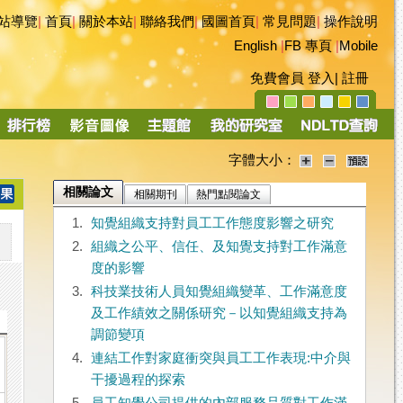
站導覽
|
首頁
|
關於本站
|
聯絡我們
|
國圖首頁
|
常見問題
|
操作說明
English
|
FB 專頁
|
Mobile
免費會員
登入
|
註冊
字體大小：
相關論文
相關期刊
熱門點閱論文
1.
知覺組織支持對員工工作態度影響之研究
2.
組織之公平、信任、及知覺支持對工作滿意
度的影響
3.
科技業技術人員知覺組織變革、工作滿意度
及工作績效之關係研究－以知覺組織支持為
調節變項
4.
連結工作對家庭衝突與員工工作表現:中介與
干擾過程的探索