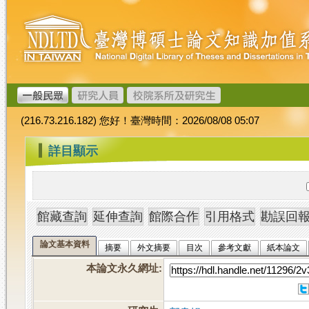
跳
臺
到
灣
主
博
要
碩
內
士
容
論
文
(216.73.216.182) 您好！臺灣時間：2026/08/08 05:07
加
值
:::
詳目顯示
系
統
論文基本資料
摘要
外文摘要
目次
參考文獻
紙本論文
本論文永久網址
: