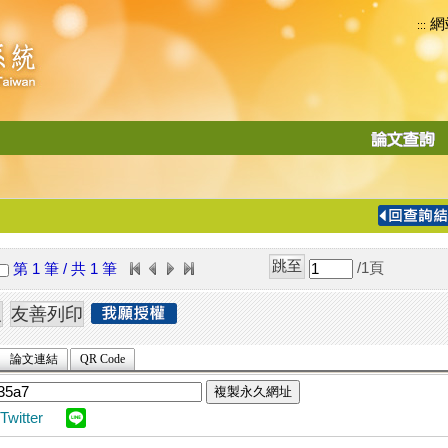
網
:::
功
能
切
換
導
覽
/1
頁
第 1 筆 / 共 1 筆
列
論文連結
QR Code
複製永久網址
Twitter