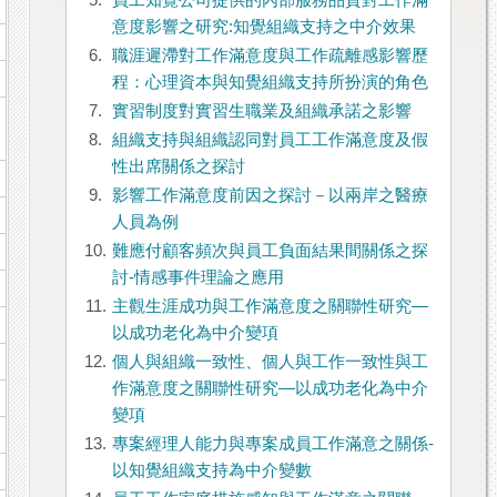
5.
員工知覺公司提供的內部服務品質對工作滿
意度影響之研究:知覺組織支持之中介效果
6.
職涯遲滯對工作滿意度與工作疏離感影響歷
程：心理資本與知覺組織支持所扮演的角色
7.
實習制度對實習生職業及組織承諾之影響
8.
組織支持與組織認同對員工工作滿意度及假
性出席關係之探討
9.
影響工作滿意度前因之探討－以兩岸之醫療
人員為例
10.
難應付顧客頻次與員工負面結果間關係之探
討-情感事件理論之應用
11.
主觀生涯成功與工作滿意度之關聯性研究—
以成功老化為中介變項
12.
個人與組織一致性、個人與工作一致性與工
作滿意度之關聯性研究—以成功老化為中介
變項
13.
專案經理人能力與專案成員工作滿意之關係-
以知覺組織支持為中介變數