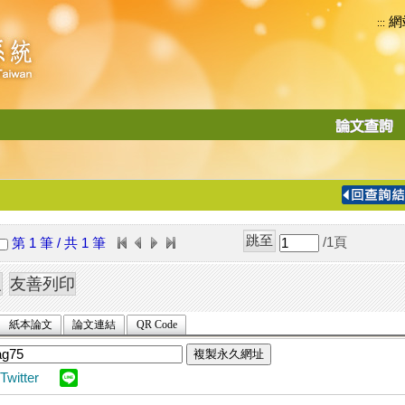
網
:::
功
能
切
換
導
覽
/1
頁
第 1 筆 / 共 1 筆
列
紙本論文
論文連結
QR Code
複製永久網址
Twitter