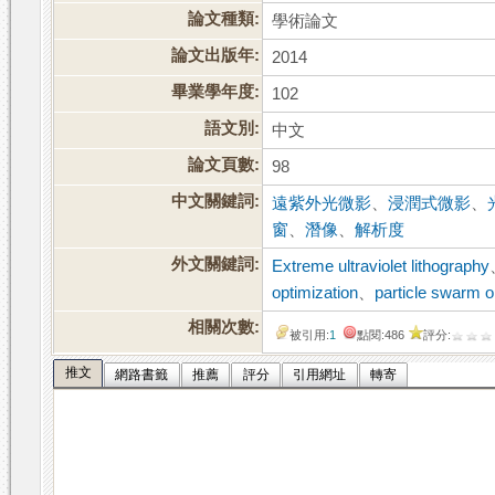
論文種類:
學術論文
論文出版年:
2014
畢業學年度:
102
語文別:
中文
論文頁數:
98
中文關鍵詞:
遠紫外光微影
、
浸潤式微影
、
窗
、
潛像
、
解析度
外文關鍵詞:
Extreme ultraviolet lithography
optimization
、
particle swarm o
相關次數:
被引用:
1
點閱:486
評分:
推文
網路書籤
推薦
評分
引用網址
轉寄