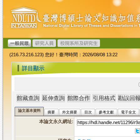
跳
臺
到
灣
主
博
要
碩
內
士
容
論
文
(216.73.216.123) 您好！臺灣時間：2026/08/08 13:22
加
值
:::
詳目顯示
系
統
論文基本資料
摘要
外文摘要
目次
參考文獻
電子全文
本論文永久網址
: