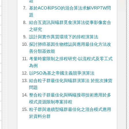
題
7.
基於ACO和PSO的混合算法求解VRPTW問
題
8.
結合互資訊與蟻群覓食演算法從事影像套合
之研究
9.
設計與實作異質環境下的排程演算法
10.
探討肺癌基因生物標誌與應用最佳化方法改
善分類器效能
11.
考量時窗限制之排程研究-以流程式及零工式
為例
12.
以PSO為基之帝國主義競爭演算法
13.
結合粒子群最佳化與蟻群演算法 於批次揀貨
問題
14.
整合粒子群最佳化與螞蟻搜尋技術應用於多
模式資源限制專案排程
15.
粒子群與連續型蟻群最佳化之混合模式應用
於資料分群