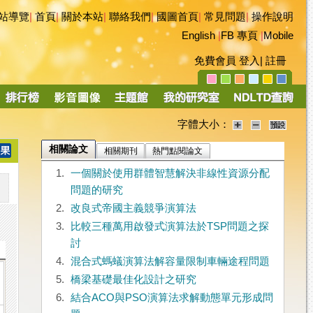
站導覽
|
首頁
|
關於本站
|
聯絡我們
|
國圖首頁
|
常見問題
|
操作說明
English
|
FB 專頁
|
Mobile
免費會員
登入
|
註冊
字體大小：
相關論文
相關期刊
熱門點閱論文
1.
一個關於使用群體智慧解決非線性資源分配
問題的研究
2.
改良式帝國主義競爭演算法
3.
比較三種萬用啟發式演算法於TSP問題之探
討
4.
混合式螞蟻演算法解容量限制車輛途程問題
5.
橋梁基礎最佳化設計之研究
6.
結合ACO與PSO演算法求解動態單元形成問