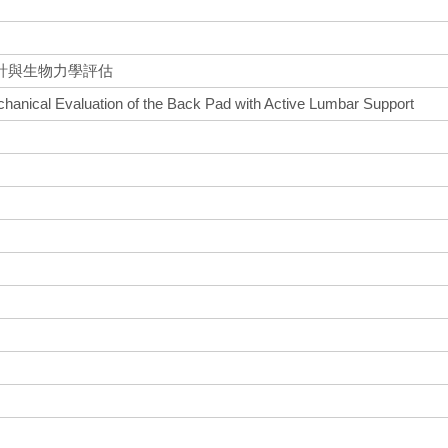
計與生物力學評估
anical Evaluation of the Back Pad with Active Lumbar Support