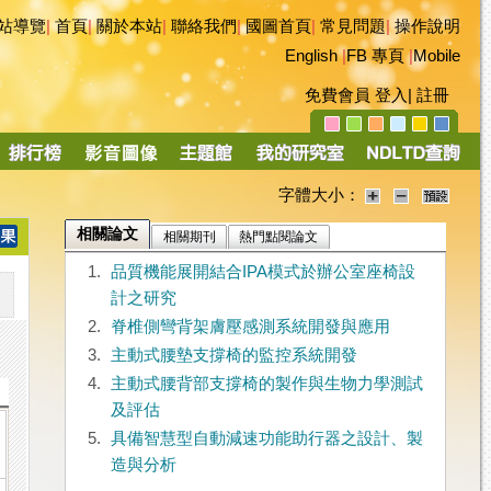
站導覽
|
首頁
|
關於本站
|
聯絡我們
|
國圖首頁
|
常見問題
|
操作說明
English
|
FB 專頁
|
Mobile
免費會員
登入
|
註冊
字體大小：
相關論文
相關期刊
熱門點閱論文
1.
品質機能展開結合IPA模式於辦公室座椅設
計之研究
2.
脊椎側彎背架膚壓感測系統開發與應用
3.
主動式腰墊支撐椅的監控系統開發
4.
主動式腰背部支撐椅的製作與生物力學測試
及評估
5.
具備智慧型自動減速功能助行器之設計、製
造與分析