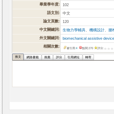
畢業學年度:
102
語文別:
中文
論文頁數:
120
中文關鍵詞:
生物力學輔具
、
機構設計
、
腰
外文關鍵詞:
biomechanical assistive devic
相關次數:
被引用:
4
點閱:270
評分:
推文
網路書籤
推薦
評分
引用網址
轉寄