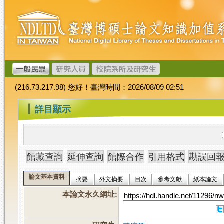
跳
臺
到
灣
主
博
要
碩
內
士
容
論
文
(216.73.217.98) 您好！臺灣時間：2026/08/09 02:51
加
值
:::
詳目顯示
系
統
論文基本資料
摘要
外文摘要
目次
參考文獻
紙本論文
本論文永久網址
: