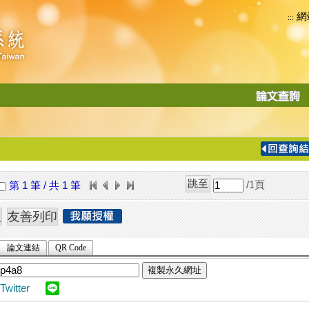
網
:::
功
能
切
換
導
覽
/1
頁
第 1 筆 / 共 1 筆
列
論文連結
QR Code
複製永久網址
Twitter