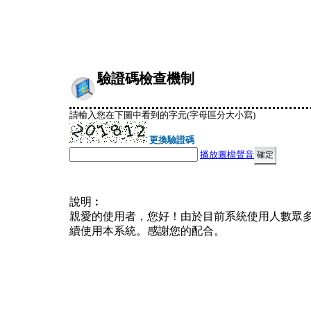
驗證碼檢查機制
請輸入您在下圖中看到的字元(字母區分大小寫)
更換驗證碼
播放圖檔聲音
說明︰
親愛的使用者，您好！由於目前系統使用人數眾
續使用本系統。感謝您的配合。