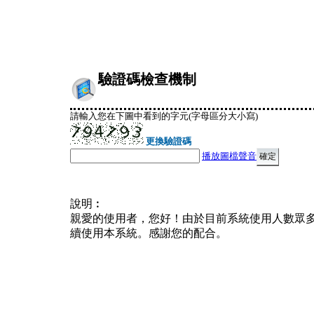
驗證碼檢查機制
請輸入您在下圖中看到的字元(字母區分大小寫)
更換驗證碼
播放圖檔聲音
說明︰
親愛的使用者，您好！由於目前系統使用人數眾
續使用本系統。感謝您的配合。