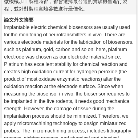
微機械加工製程時都，都會選擇最合適的實驗機臺進行製
程，並針對製程實驗參數進行最佳化。
論文外文摘要
Implantable electric chemical biosensors are usually used
for the monitoring of neurotransmitters in vivo. There are
various electrode materials for the fabrication of biosensors,
such as platinum, gold, carbon and so on; here, platinum
electrode was chosen as our electrode material since.
Platinum has excellent stability for chemical reaction and
creates high oxidation current for hydrogen peroxide (the
product of most oxidase enzymatic reactions) after the
oxidation reaction at the electrode surface. Since when
measuring the biosensor in vivo, the biosensor requires to
be implanted in the live rodents, it needs good mechanical
strength. However, the damage of tissue during the
implantation process should be minimized. Therefore, we
apply micromachining technology to design miniaturized
probes. The micromachining process, includes lithography