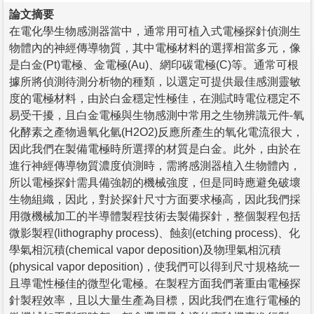
論文摘要
在電化學生物感測器當中，通常用可植入式電極探針偵測生
物體內的神經傳導物質，其中電極材料的選擇相當多元，像
是白金(Pt)電極、金電極(Au)、網印碳電極(C)等。通常可根
據所將偵測待測分析物的種類，以選定可提供最佳感測靈敏
度的電極材料，由於白金穩定性極佳，在測試時電位穩定不
易受干擾，且白金電極與生物感測中常用之生物辨識元件-氧
化酵素之產物過氧化氫(H2O2)反應所產生的氧化電流很大，
因此我們在製備電極時所選擇的材質是白金。此外，由於在
進行神經傳導物質濃度偵測時，需將感測器植入生物體內，
所以電極探針需具備強韌的機械強度，但是同時應避免破壞
生物組織，因此，對於探針尺寸方面要求極高，因此我們採
用微機械加工的半導體製程技術去製備探針，整個製程包括
微影製程(lithography process)、蝕刻(etching process)、化
學氣相沉積(chemical vapor deposition)及物理氣相沉積
(physical vapor deposition)，使我們可以得到尺寸規格統一
且導電性極佳的微型化電極。在製程方面我們著重由電極探
針製程效率，且以大量生產為目標，因此我們在進行電極的