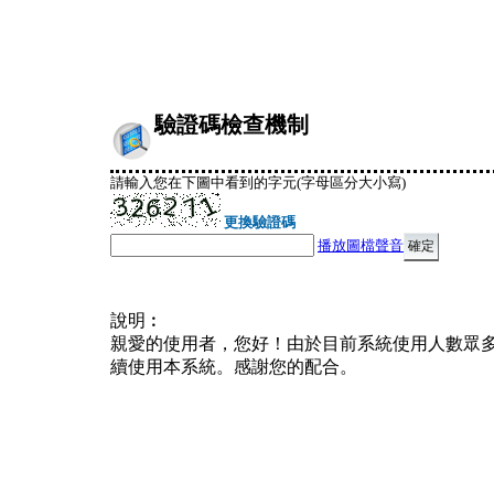
驗證碼檢查機制
請輸入您在下圖中看到的字元(字母區分大小寫)
更換驗證碼
播放圖檔聲音
說明︰
親愛的使用者，您好！由於目前系統使用人數眾
續使用本系統。感謝您的配合。