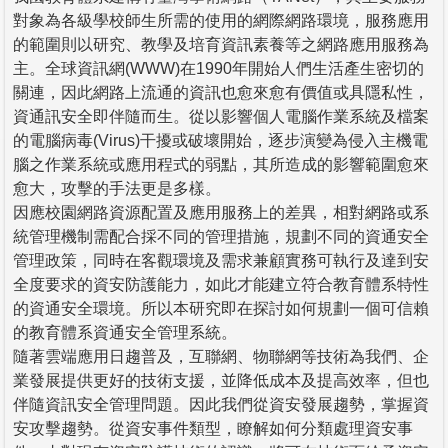
對象為各級學校師生所需的使用的網際網路環境，服務應用
的範圍則以研究、教學及培育資訊素養等之網路應用服務為
主。全球資訊網(WWW)在1990年開始人們生活產生密切的
關連，因此網路上流通的資訊也愈來愈有價值或具隱私性，
資通訊安全即伴隨而生。從以影響個人電腦作業系統及檔案
的電腦病毒(Virus)干擾或破壞開始，逐步演變為侵入主機電
腦之作業系統或應用程式的弱點，其所造成的影響範圍愈來
愈大，攻擊的手法更是多樣。
因應校園網路資源配置及應用服務上的差異，相對網路或系
統管理機制需配合採不同的管理措施，規劃不同的資通安全
管理政策，同時在客觀環境及需求兼顧實務可執行及達到安
全度要求的資安防護能力，如此才能建立符合教育體系特性
的資通安全環境。所以本研究即在探討如何規劃一個可信賴
的教育體系資通安全管理系統。
隨著雲端應用日趨普及，互聯網、物聯網等技術為我們、企
業發展提供更好的技術支援，並降低成本及提高效率，但也
伴隨資訊安全管理問題。因此我們從資安發展趨勢，掌握資
安攻擊趨勢。從資安事件類型，瞭解如何分類處理資安事