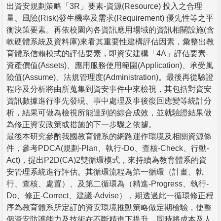
出資安規劃策略「3R」要素-資源(Resource) 投入之合理
量、風險(Risk)發生機率及需求(Requirement) 優先性等之平
衡決策要素。再依校園內各資訊應用場域的資訊相關設施(含
軟硬體系統及資料庫)來看其重要性建構評估因素，彙整出教
育體系信賴模式的評估要素，即資安建構「4A」評估要素-
資產價值(Assets)、應用服務使用範圍(Application)、承受風
險值(Assume)、法規管理度(Administration)。最後再從驗證
程序及分析將由所蒐集到資安事件中來檢視，其包括對資安
資訊數據進行事先發現、事中處理及事後復回應變等統計分
析，結果可做為檢視所能達到的綜合成效，並就驗證結果做
為修正資安政策或措施的下一步驟之依據。
最後本研究參酌我國教育體系的網路運作環境及相關資源條
件，參考PDCA(規劃-Plan、執行-Do、查核-Check、行動-
Act)，提出P2D(CA)2雙循環模式，來持續為教育體系的資
安管理系統進行評估。其循環流程為第一循環（計畫、執
行、查核、處置）、及第二循環為（精進-Progress、執行-
Do、修正-Correct、建議-Advise），期透過此一循環修正程
序為教育體系所定訂的資安環境推動策略做定期檢驗，使整
個資安防護能力及技術在不斷精進下提升，同時將成本及人