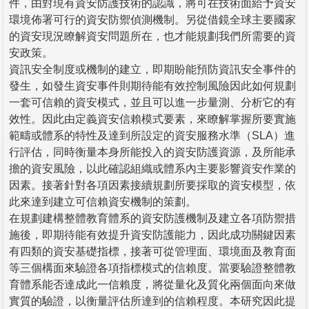
件，由對現有資安防護技術的認識，將可在技術面給予資安
環境佈署可行的資安防禦偵測機制。另從借鏡全球主要國家
的資安現況瞭解資安問題所在，也才能規劃我們所需要的資
安政策。
資訊安全制度或機制的建立，即期盼能預防資訊安全事件的
發生，如發生資安事件則期待能有效控制風險因此如何規劃
一套可信賴的資安模式，並且可以進一步量測、分析它的有
效性。因此由定義資安信賴模式要素，來瞭解掌握所要實施
範疇或體系的特性及達到所設定的資安服務水準（SLA）進
行評估，同時衡量本身所能投入的資安防護資源，及所能承
擔的資安風險，以此確認組織或體系內主要影響資安作業的
因素。接著針對各項因素接續規劃所要採取的資安模型，依
此來達到建立可信賴資安機制的策劃。
在規劃建構整體教育體系的資安防護機制及建立各項防禦措
施後，即期待能有效提升資安防護能力，因此成功關鍵因素
有四類的資安基礎指標，接著可從管理面、環境面及教育面
等三個構面來驗證各項指標模式的信賴度。當要驗證整體教
育體系能否達成此一信賴度，將從量化及質化兩個面向來做
實質的驗證，以衡量評估所達到的信賴程度。本研究因此提