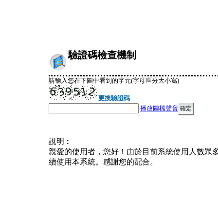
驗證碼檢查機制
請輸入您在下圖中看到的字元(字母區分大小寫)
更換驗證碼
播放圖檔聲音
說明︰
親愛的使用者，您好！由於目前系統使用人數眾
續使用本系統。感謝您的配合。