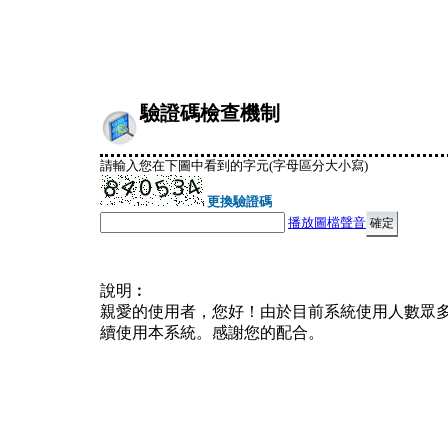
驗證碼檢查機制
請輸入您在下圖中看到的字元(字母區分大小寫)
更換驗證碼
播放圖檔聲音
說明︰
親愛的使用者，您好！由於目前系統使用人數眾
續使用本系統。感謝您的配合。