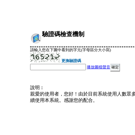
驗證碼檢查機制
請輸入您在下圖中看到的字元(字母區分大小寫)
更換驗證碼
播放圖檔聲音
說明︰
親愛的使用者，您好！由於目前系統使用人數眾
續使用本系統。感謝您的配合。