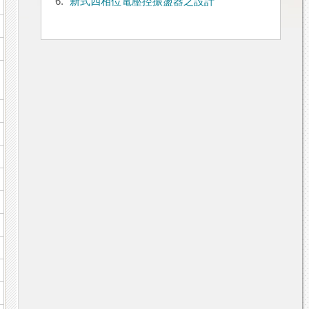
6.
新式四相位電壓控振盪器之設計