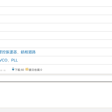
壓控振盪器
、
鎖相迴路
VCO
、
PLL
下載:60
書目收藏:0