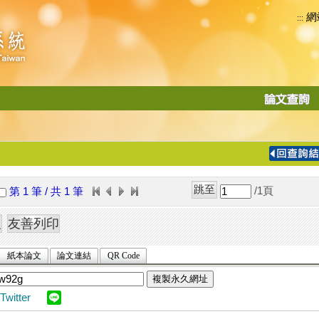
網
:::
功
能
切
換
導
覽
/1
頁
第 1 筆 / 共 1 筆
列
紙本論文
論文連結
QR Code
複製永久網址
Twitter