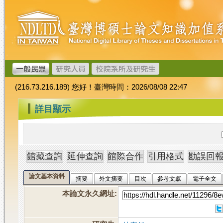
跳
臺
到
灣
主
博
要
碩
內
士
容
論
文
(216.73.216.189) 您好！臺灣時間：2026/08/08 22:47
加
值
:::
詳目顯示
系
統
論文基本資料
摘要
外文摘要
目次
參考文獻
電子全文
本論文永久網址
: