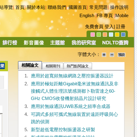
站導覽
|
首頁
|
關於本站
|
聯絡我們
|
國圖首頁
|
常見問題
|
操作說明
English
|
FB 專頁
|
Mobile
免費會員
登入
|
註冊
字體大小：
相關論文
相關期刊
熱門點閱論文
1.
應用於超寬頻無線網路之壓控振盪器設計
2.
應用於極短距離Gigabit毫米波無線通訊及非
接觸式人體生理訊號感測都卜勒雷達之60-
GHz CMOS收發機射頻晶片設計研究
3.
應用於無線通訊UWB系統之頻率合成器
4.
可調式多頻可攜式無線裝置於遠距呼吸與心
跳的偵測
5.
新型超低電壓控制振盪器之研製