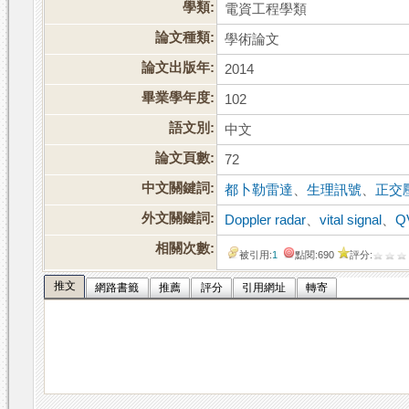
學類:
電資工程學類
論文種類:
學術論文
論文出版年:
2014
畢業學年度:
102
語文別:
中文
論文頁數:
72
中文關鍵詞:
都卜勒雷達
、
生理訊號
、
正交
外文關鍵詞:
Doppler radar
、
vital signal
、
Q
相關次數:
被引用:
1
點閱:690
評分:
推文
網路書籤
推薦
評分
引用網址
轉寄