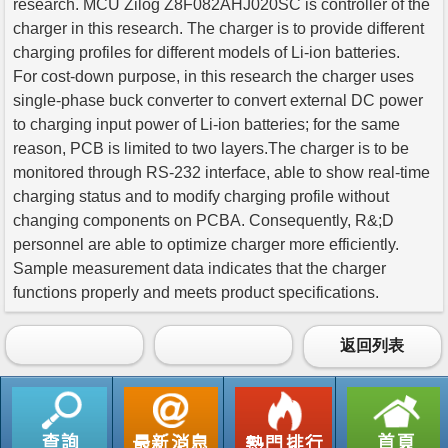
research. MCU Zilog Z8F082AHJ020SC is controller of the
charger in this research. The charger is to provide different
charging profiles for different models of Li-ion batteries.
For cost-down purpose, in this research the charger uses
single-phase buck converter to convert external DC power
to charging input power of Li-ion batteries; for the same
reason, PCB is limited to two layers.The charger is to be
monitored through RS-232 interface, able to show real-time
charging status and to modify charging profile without
changing components on PCBA. Consequently, R&;D
personnel are able to optimize charger more efficiently.
Sample measurement data indicates that the charger
functions properly and meets product specifications.
返回列表