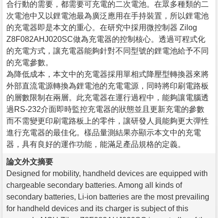
合行動的需要，都需要可充電的二次電池。在眾多種類的二
次電池中又以鋰電池最為廣泛應用在手持裝置，所以鋰電池
的充電器即是本文的重心。在研究中採用微控制器 Zilog
Z8F082AHJ020SC做為充電器的控制核心。透過可程式化
的充電方式，讓充電器能夠針對不同型號的鋰電池給予不同
的充電參數。
為降低成本，本文中的充電器採用單相式降壓型轉換器來將
外部直流電源轉換為鋰電池的充電電源，同時將印刷電路板
的層數限制在兩層。此充電器在運行過程中，能夠讓電腦透
過RS-232介面即時監控充電器的狀態並且更新充電的參數
而不需變更印刷電路板上的零件，讓研發人員能夠更大彈性
進行充電器的最佳化。樣品量測結果亦顯示本文中的充電
器，具有良好的運作功能，能滿足產品規格的定義。
論文外文摘要
Designed for mobility, handheld devices are equipped with
chargeable secondary batteries. Among all kinds of
secondary batteries, Li-ion batteries are the most prevailing
for handheld devices and its charger is subject of this