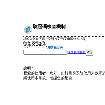
驗證碼檢查機制
請輸入您在下圖中看到的字元(字母區分大小寫)
更換驗證碼
播放圖檔聲音
說明︰
親愛的使用者，您好！由於目前系統使用人數眾
續使用本系統。感謝您的配合。