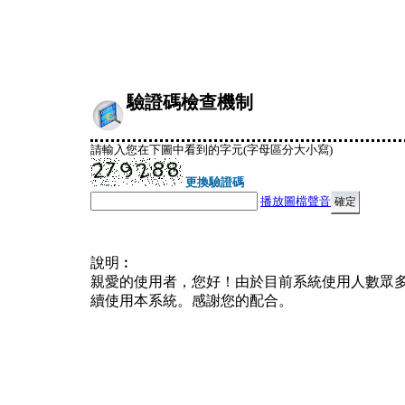
驗證碼檢查機制
請輸入您在下圖中看到的字元(字母區分大小寫)
更換驗證碼
播放圖檔聲音
說明︰
親愛的使用者，您好！由於目前系統使用人數眾
續使用本系統。感謝您的配合。