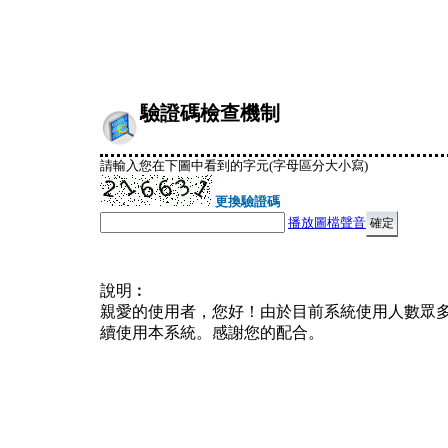
驗證碼檢查機制
請輸入您在下圖中看到的字元(字母區分大小寫)
更換驗證碼
播放圖檔聲音
說明︰
親愛的使用者，您好！由於目前系統使用人數眾
續使用本系統。感謝您的配合。