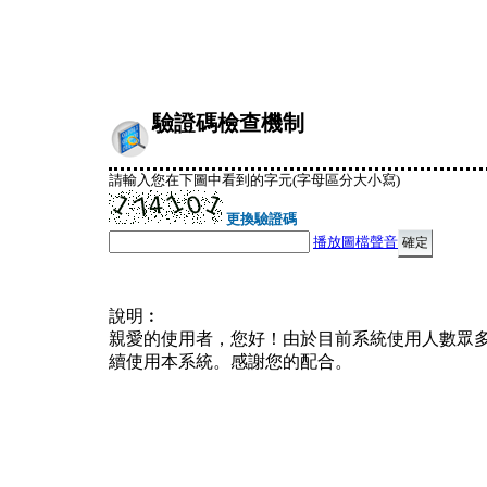
驗證碼檢查機制
請輸入您在下圖中看到的字元(字母區分大小寫)
更換驗證碼
播放圖檔聲音
說明︰
親愛的使用者，您好！由於目前系統使用人數眾
續使用本系統。感謝您的配合。